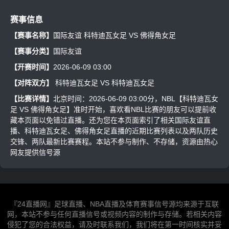
赛事信息
【赛事名称】
国际友谊 科特迪瓦女足 VS 佛得角女足
【赛事分类】
国际友谊
【开赛时间】
2026-06-09 03:00
【对阵双方】
科特迪瓦女足
VS
科特迪瓦女足
【比赛详情】
北京时间：2026-06-09 03:00分，NBL【科特迪瓦女
足 VS 佛得角女足】准时开始，喜欢看NBL比赛的朋友可以提前收
藏本页面以免错过直播。还为您在本页面索引了相关国际友谊直
播、科特迪瓦女足、佛得角女足直播的近期比赛列表以及两队历史
交锋、两队最新比赛赛程。本站不参与制作、不存储，资源由热心
网友提供信号源
『24直播网』足球直播、NBA直播及体育赛事信号源均来源于互联
网，本站不参与任何直播信号或视频内容的制作与存储。若相关内容
侵犯了您的合法权益，请及时联系我们，我们将在第一时间核实并妥