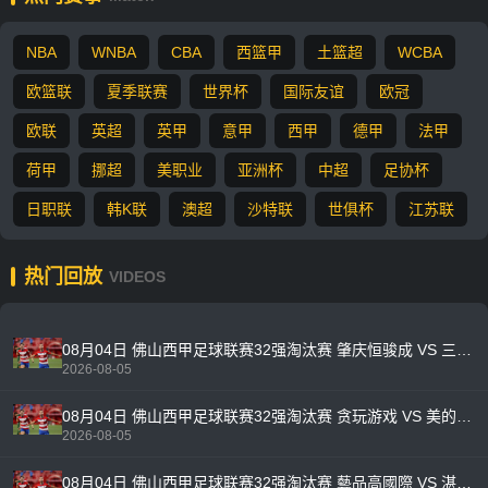
NBA
WNBA
CBA
西篮甲
土篮超
WCBA
欧篮联
夏季联赛
世界杯
国际友谊
欧冠
欧联
英超
英甲
意甲
西甲
德甲
法甲
荷甲
挪超
美职业
亚洲杯
中超
足协杯
日职联
韩K联
澳超
沙特联
世俱杯
江苏联
热门回放
VIDEOS
08月04日 佛山西甲足球联赛32强淘汰赛 肇庆恒骏成 VS 三七互娱 全场录像
2026-08-05
08月04日 佛山西甲足球联赛32强淘汰赛 贪玩游戏 VS 美的薪火 全场录像
2026-08-05
08月04日 佛山西甲足球联赛32强淘汰赛 藝品高國際 VS 湛江狂狼·粵辉能源 全场录像