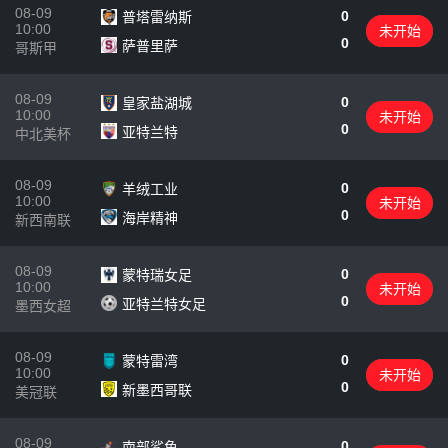
08-09
0
普塔雷纳斯
10:00
未开始
0
萨普里萨
哥斯甲
08-09
0
皇家盐湖城
10:00
未开始
0
亚特兰特
中北美杯
08-09
0
羊绒工业
10:00
未开始
0
海岸精神
新西南联
08-09
0
蒙特瑞女足
10:00
未开始
0
亚特兰特女足
墨西女超
08-09
0
蒙特雷湾
10:00
未开始
0
新墨西哥联
美冠联
08-09
0
南部鲨鱼