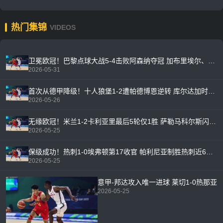
热门集锦
VIDEOS
卫冕欧冠！巴黎点球大战5-4击败阿森纳夺冠 加布里埃尔、埃泽失点
2026-05-31
首次从德甲降级！十人狼堡1-2遭帕德博恩逆转 库尔达加时赛制胜
2026-05-26
无缘欧冠！米兰1-2卡利亚里最后5轮仅1胜 萨勒马科尔斯闪击难救主
2026-05-25
保级成功！热刺1-0埃弗顿第17收官 帕利尼亚制胜热刺近6轮仅1负
2026-05-25
意甲-邦达攻入唯一进球 莱切1-0热那亚
2026-05-25