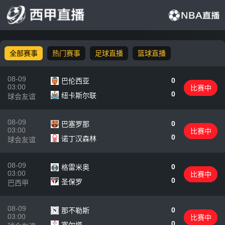
全部赛事
热门赛事
足球直播
篮球直播
08-09
0
巴伦西亚
03:00
比赛中
0
纽卡斯尔联
球会友谊
08-09
0
巴塞罗那
03:00
比赛中
0
诺丁汉森林
球会友谊
08-09
0
格雷米奥
03:00
比赛中
0
圣保罗
巴西甲
08-09
0
那不勒斯
03:00
比赛中
0