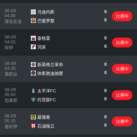
08-09
0
乌迪内斯
04:00
比赛中
0
巴塞罗那
球会友谊
08-09
0
泰格雷
04:00
比赛中
0
河床
阿甲
08-09
0
新英格兰革命
04:30
比赛中
0
休斯敦迪纳摩
美职业
08-09
0
太平洋FC
05:00
比赛中
0
约克联FC
加拿职
08-09
0
最强者
05:15
比赛中
0
石油独立
玻利甲