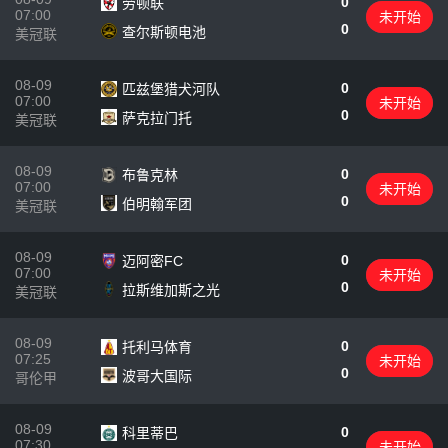
0
劳顿联
07:00
未开始
0
查尔斯顿电池
美冠联
08-09
0
匹兹堡猎犬河队
07:00
未开始
0
萨克拉门托
美冠联
08-09
0
布鲁克林
07:00
未开始
0
伯明翰军团
美冠联
08-09
0
迈阿密FC
07:00
未开始
0
拉斯维加斯之光
美冠联
08-09
0
托利马体育
07:25
未开始
0
波哥大国际
哥伦甲
08-09
0
科里蒂巴
07:30
未开始