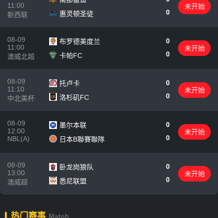
11:00
未开始
0
惠灵顿圣徒
新西联
08-09
0
布罗德美度兰
11:00
未开始
0
卡帕FC
澳威北超
08-09
0
托卢卡
11:10
未开始
0
洛杉矶FC
中北美杯
08-09
0
墨尔本联
12:00
未开始
0
NBL(A)
日本B聯賽聯隊
08-09
0
卧龙岗狼队
13:00
未开始
0
悉尼联盟
澳威超
热门赛事
Match