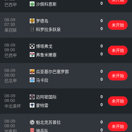
0
沙佩科恩斯
巴西甲
08-09
0
罗德岛
07:30
未开始
0
科罗拉多跃泉
美冠联
08-09
0
博塔弗戈
08:00
未开始
0
弗鲁米嫩塞
巴西甲
08-09
0
瓜亚基尔巴塞罗那
08:00
未开始
0
马卡拉
厄瓜甲
08-09
0
迈阿密国际
08:00
未开始
0
蒙特雷
中北美杯
08-09
0
魁北克苏普拉
08:00
未开始
0
骑兵队
加拿职