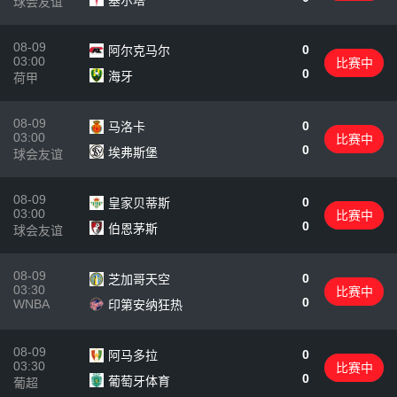
塞尔塔
球会友谊
08-09
0
阿尔克马尔
03:00
比赛中
0
海牙
荷甲
08-09
0
马洛卡
03:00
比赛中
0
埃弗斯堡
球会友谊
08-09
0
皇家贝蒂斯
03:00
比赛中
0
伯恩茅斯
球会友谊
08-09
0
芝加哥天空
03:30
比赛中
0
WNBA
印第安纳狂热
08-09
0
阿马多拉
03:30
比赛中
0
葡萄牙体育
葡超