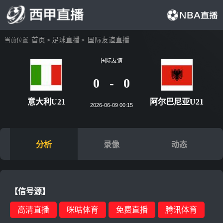
首页
足球直播
国际友谊直播
当前位置:
>
>
国际友谊
0
-
0
意大利U21
阿尔巴尼
2026-06-09 00:15
分析
录像
动态
【信号源】
高清直播
咪咕体育
免费直播
腾讯体育