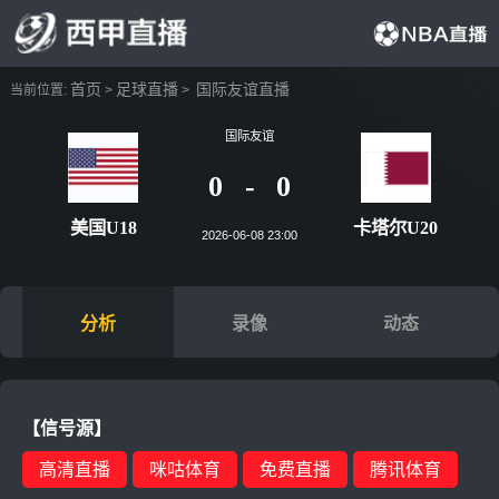
首页
足球直播
国际友谊直播
当前位置:
>
>
国际友谊
0
-
0
美国U18
卡塔尔
2026-06-08 23:00
分析
录像
动态
【信号源】
高清直播
咪咕体育
免费直播
腾讯体育