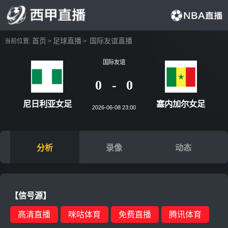
首页
足球直播
国际友谊直播
当前位置:
>
>
国际友谊
0
-
0
尼日利亚女足
塞内加
2026-06-08 23:00
分析
录像
动态
【信号源】
高清直播
咪咕体育
免费直播
腾讯体育