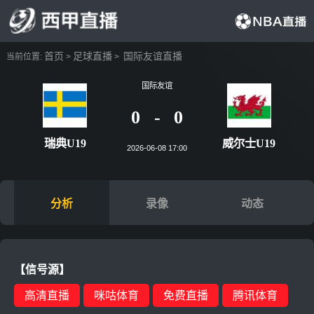
首页
足球直播
国际友谊直播
当前位置:
>
>
国际友谊
0
-
0
瑞典U19
威尔士
2026-06-08 17:00
分析
录像
动态
【信号源】
高清直播
咪咕体育
免费直播
腾讯体育