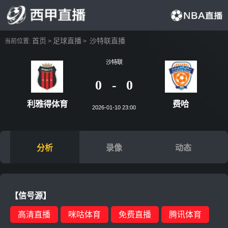
首页
足球直播
沙特联直播
当前位置:
>
>
沙特联
0
-
0
利雅得体育
费
2026-01-10 23:00
分析
录像
动态
【信号源】
高清直播
咪咕体育
免费直播
腾讯体育